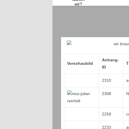
Anhang-
Vorschaubild
T
ID
2310
a
2308
N
2258
c
2233
a