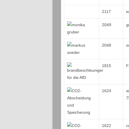
2117
e
2049
g
2048
s
1815
F
1624
a
7
1622
c