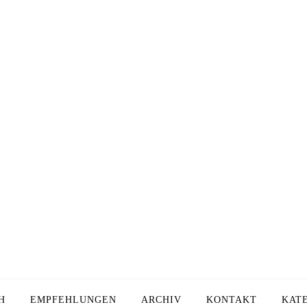
Auf was warten wir
ir brauchen Antworte
H
EMPFEHLUNGEN
ARCHIV
KONTAKT
KAT