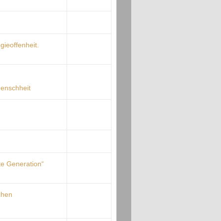
ogieoffenheit.
Menschheit
te Generation“
chen