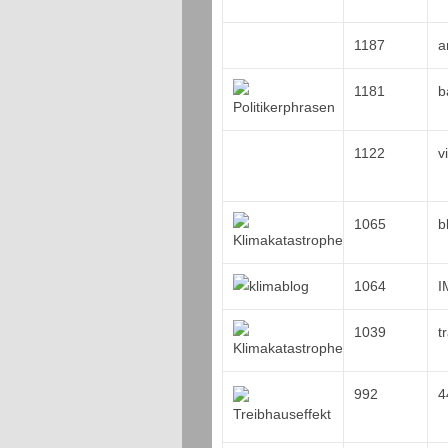
1187
a
1181
b
1122
v
1065
b
1064
I
1039
t
992
4