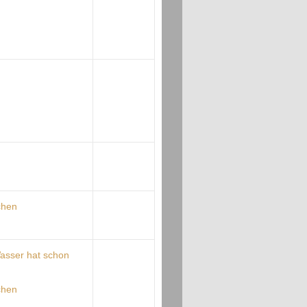
chen
asser hat schon
chen