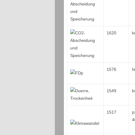
1620
k
1576
f
1549
b
1517
p
4