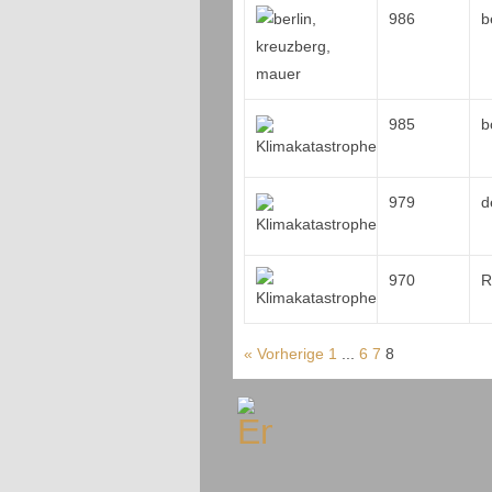
986
b
985
b
979
d
970
R
« Vorherige
1
...
6
7
8