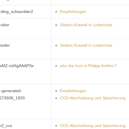
rding_schwurbler2
Empfehlungen
ruber
Söders Krawall in Lederhose.
oeder
Söders Krawall in Lederhose.
xMZ-ndXgAAAPSs
who the fuck is Philipp Amthor?
i-generated-
Empfehlungen
573608_1920
CO2-Abscheidung und Speicherung
o2_ccs
CO2-Abscheidung und Speicherung