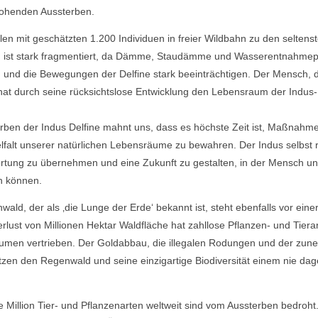
ohenden Aussterben.
len mit geschätzten 1.200 Individuen in freier Wildbahn zu den seltenst
m ist stark fragmentiert, da Dämme, Staudämme und Wasserentnahmepr
n und die Bewegungen der Delfine stark beeinträchtigen. Der Mensch, d
 hat durch seine rücksichtslose Entwicklung den Lebensraum der Indus-
ben der Indus Delfine mahnt uns, dass es höchste Zeit ist, Maßnahme
lfalt unserer natürlichen Lebensräume zu bewahren. Der Indus selbst r
tung zu übernehmen und eine Zukunft zu gestalten, in der Mensch un
en können.
ld, der als ‚die Lunge der Erde‘ bekannt ist, steht ebenfalls vor eine
rlust von Millionen Hektar Waldfläche hat zahllose Pflanzen- und Tiera
äumen vertrieben. Der Goldabbau, die illegalen Rodungen und der zu
etzen den Regenwald und seine einzigartige Biodiversität einem nie d
 Million Tier- und Pflanzenarten weltweit sind vom Aussterben bedroh