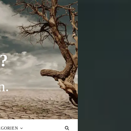
?
n.
EGORIEN