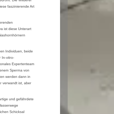
edroht. Die Wilderei
ese faszinierende Art
eerenden
 ist diese Unterart
 Nashornhörnern
en Individuen, beide
In-vitro-
ationales Expertenteam
orenem Sperma von
len werden dann in
 verwandt ist, aber
artige und gefährdete
 Wasserwege
ichen Schicksal