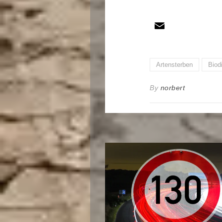
Artensterben
Biodi
By
norbert