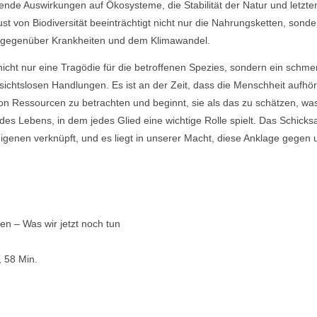
ende Auswirkungen auf Ökosysteme, die Stabilität der Natur und letzten
st von Biodiversität beeinträchtigt nicht nur die Nahrungsketten, sond
t gegenüber Krankheiten und dem Klimawandel.
nicht nur eine Tragödie für die betroffenen Spezies, sondern ein schme
ichtslosen Handlungen. Es ist an der Zeit, dass die Menschheit aufhört
n Ressourcen zu betrachten und beginnt, sie als das zu schätzen, was si
s Lebens, in dem jedes Glied eine wichtige Rolle spielt. Das Schicksa
eigenen verknüpft, und es liegt in unserer Macht, diese Anklage gegen
en – Was wir jetzt noch tun
 58 Min.