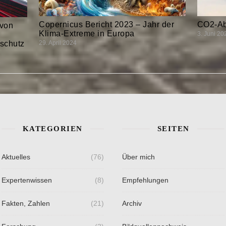
Copernicus Bericht 2023 – Jahr der
CO2-Ab
 von
Klima-Extreme in Europa
3. Juni 20
schutz
29. April 2024
KATEGORIEN
SEITEN
Aktuelles
(76)
Über mich
Expertenwissen
(8)
Empfehlungen
Fakten, Zahlen
(21)
Archiv