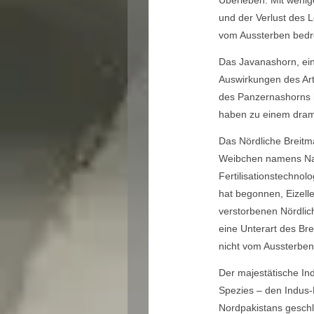
Überleben. Mit wenige
und der Verlust des 
vom Aussterben bedro
Das Javanashorn, ei
Auswirkungen des Art
des Panzernashorns k
haben zu einem drama
Das Nördliche Breitm
Weibchen namens Najin
Fertilisationstechnol
hat begonnen, Eizel
verstorbenen Nördlic
eine Unterart des Br
nicht vom Aussterben 
Der majestätische In
Spezies – den Indus-
Nordpakistans geschl