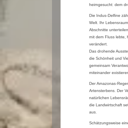
heimgesucht: dem dr
Die Indus-Delfine zäh
Welt. Ihr Lebensrau
Abschnitte unterteile
mit dem Fluss lebte,
verändert.
Das drohende Ausster
die Schönheit und Vie
gemeinsam Verantwor
miteinander existier
Der Amazonas-Regenwa
Artensterbens. Der Ve
natürlichen Lebensr
die Landwirtschaft s
aus.
Schätzungsweise eine