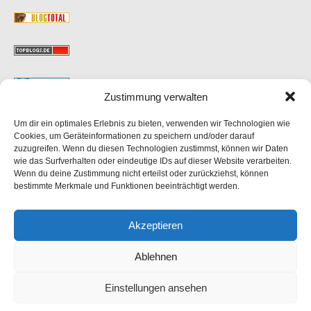
Zustimmung verwalten
Um dir ein optimales Erlebnis zu bieten, verwenden wir Technologien wie
MAIL
Cookies, um Geräteinformationen zu speichern und/oder darauf
zuzugreifen. Wenn du diesen Technologien zustimmst, können wir Daten
wie das Surfverhalten oder eindeutige IDs auf dieser Website verarbeiten.
Wenn du deine Zustimmung nicht erteilst oder zurückziehst, können
bestimmte Merkmale und Funktionen beeinträchtigt werden.
FOTONACHWEIS
Akzeptieren
eigene Fotos, lizenzfrei von
pixabay
und KI generiert.
Ablehnen
Texte entstehen teilweise ebenfalls mit KI-Unterstützung.
Einstellungen ansehen