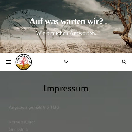
Auf was warten wir?
Wir brauchen Antworten.
Impressum
Angaben gemäß § 5 TMG
Norbert Kusch
Griesstr. 5