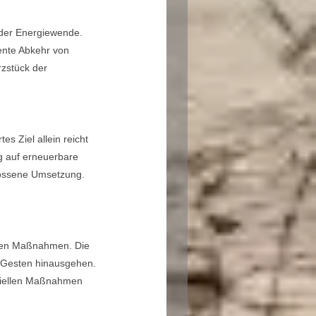
 der Energiewende.
ente Abkehr von
rzstück der
s Ziel allein reicht
eg auf erneuerbare
lossene Umsetzung.
samen Maßnahmen. Die
e Gesten hinausgehen.
nziellen Maßnahmen