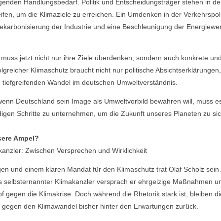
enden Handlungsbedarf. Politik und Entscheidungsträger stehen in der
en, um die Klimaziele zu erreichen. Ein Umdenken in der Verkehrspolit
karbonisierung der Industrie und eine Beschleunigung der Energiewe
muss jetzt nicht nur ihre Ziele überdenken, sondern auch konkrete und
rfolgreicher Klimaschutz braucht nicht nur politische Absichtserklärungen
n tiefgreifenden Wandel im deutschen Umweltverständnis.
 wenn Deutschland sein Image als Umweltvorbild bewahren will, muss es 
ndigen Schritte zu unternehmen, um die Zukunft unseres Planeten zu si
sere Ampel?
akanzler: Zwischen Versprechen und Wirklichkeit
en und einem klaren Mandat für den Klimaschutz trat Olaf Scholz sein
s selbsternannter Klimakanzler versprach er ehrgeizige Maßnahmen u
gegen die Klimakrise. Doch während die Rhetorik stark ist, bleiben di
f gegen den Klimawandel bisher hinter den Erwartungen zurück.