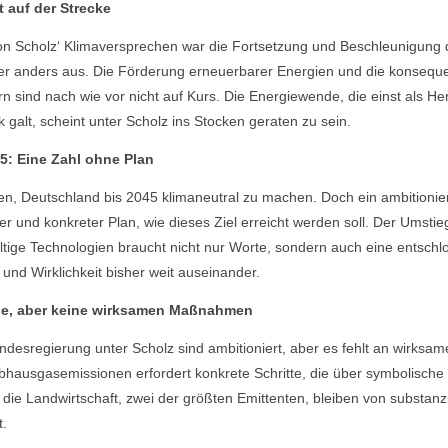
 auf der Strecke
von Scholz‘ Klimaversprechen war die Fortsetzung und Beschleunigung
eider anders aus. Die Förderung erneuerbarer Energien und die konsequ
rn sind nach wie vor nicht auf Kurs. Die Energiewende, die einst als He
k galt, scheint unter Scholz ins Stocken geraten zu sein.
45: Eine Zahl ohne Plan
n, Deutschland bis 2045 klimaneutral zu machen. Doch ein ambitionierte
larer und konkreter Plan, wie dieses Ziel erreicht werden soll. Der Umsti
tige Technologien braucht nicht nur Worte, sondern auch eine entsch
 und Wirklichkeit bisher weit auseinander.
ele, aber keine wirksamen Maßnahmen
undesregierung unter Scholz sind ambitioniert, aber es fehlt an wirk
bhausgasemissionen erfordert konkrete Schritte, die über symbolisch
d die Landwirtschaft, zwei der größten Emittenten, bleiben von substa
t.