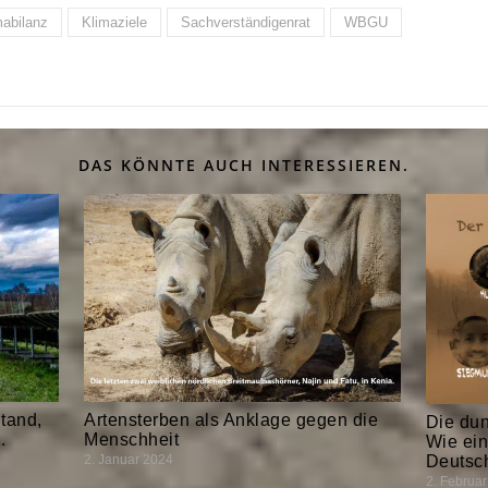
mabilanz
Klimaziele
Sachverständigenrat
WBGU
DAS KÖNNTE AUCH INTERESSIEREN.
tand,
Artensterben als Anklage gegen die
Die dun
.
Menschheit
Wie ein
Deutsch
2. Januar 2024
2. Februa