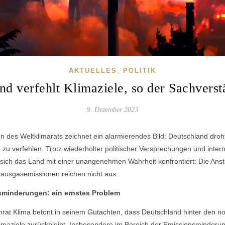
,
AKTUELLES
POLITIK
nd verfehlt Klimaziele, so der Sachverst
9. Dezember 2023
 des Weltklimarats zeichnet ein alarmierendes Bild: Deutschland droht
 zu verfehlen. Trotz wiederholter politischer Versprechungen und intern
t sich das Land mit einer unangenehmen Wahrheit konfrontiert: Die An
ausgasemissionen reichen nicht aus.
minderungen: ein ernstes Problem
rat Klima betont in seinem Gutachten, dass Deutschland hinter den no
limaziele zurückbleibt. Insbesondere im Bereich der Emissionsminderung