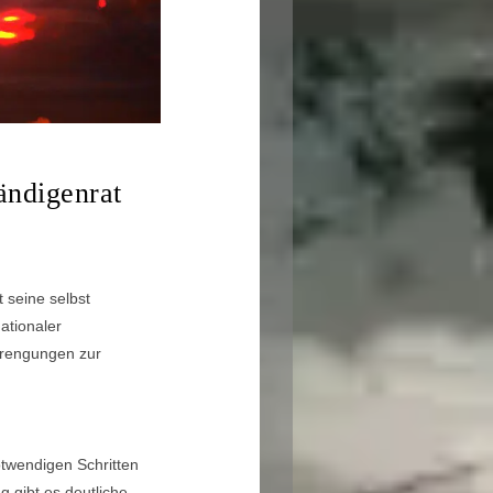
ändigenrat
 seine selbst
ationaler
strengungen zur
twendigen Schritten
 gibt es deutliche