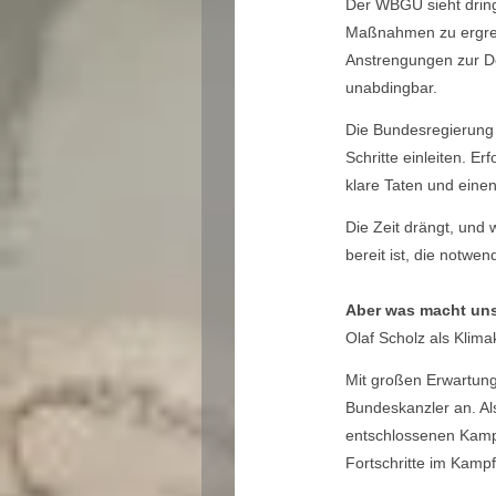
Der WBGU sieht dring
Maßnahmen zu ergreif
Anstrengungen zur De
unabdingbar.
Die Bundesregierung 
Schritte einleiten. E
klare Taten und eine
Die Zeit drängt, und
bereit ist, die notwe
Aber was macht un
Olaf Scholz als Klim
Mit großen Erwartung
Bundeskanzler an. Al
entschlossenen Kampf 
Fortschritte im Kamp