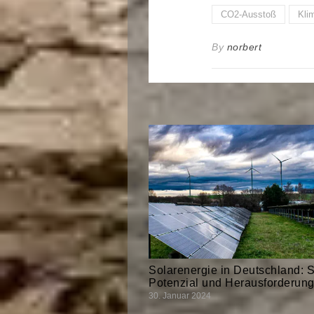
CO2-Ausstoß
Kli
By
norbert
Solarenergie in Deutschland: S
Potenzial und Herausforderung
30. Januar 2024