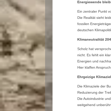
Energiewende bleibt
Ein zentraler Punkt 
Die Realität sieht l
fossilen Energieträge
deutschen Klimapoliti
Klimaneutralität 20
Scholz hat versproche
nicht. Es fehlt ein k
Energien und nachhal
Hier klaffen Anspruch
Ehrgeizige Klimazi
Die Klimaziele der B
Reduzierung der Trei
Die Autoindustrie un
weitgehend unberühr