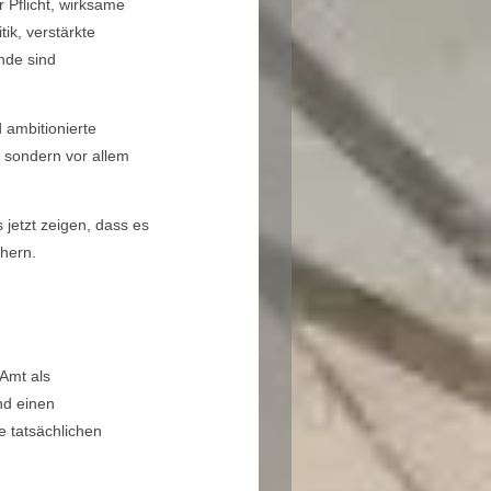
 Pflicht, wirksame
ik, verstärkte
nde sind
 ambitionierte
, sondern vor allem
jetzt zeigen, dass es
chern.
 Amt als
nd einen
e tatsächlichen