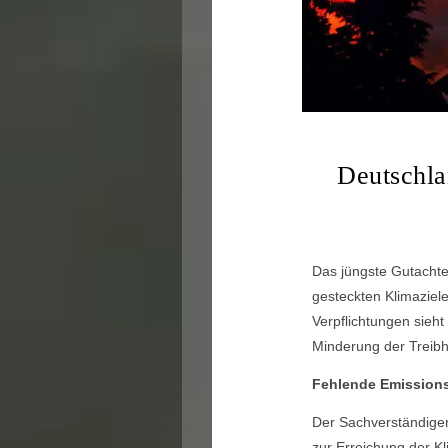
Deutschla
Das jüngste Gutachten
gesteckten Klimaziele
Verpflichtungen sieh
Minderung der Treibh
Fehlende Emissions
Der Sachverständigen
zur Erreichung der K