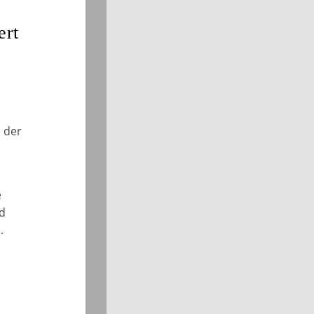
ert
e der
e
nd
.