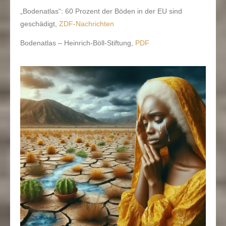
„Bodenatlas“: 60 Prozent der Böden in der EU sind
geschädigt,
ZDF-Nachrichten
Bodenatlas – Heinrich-Böll-Stiftung,
PDF