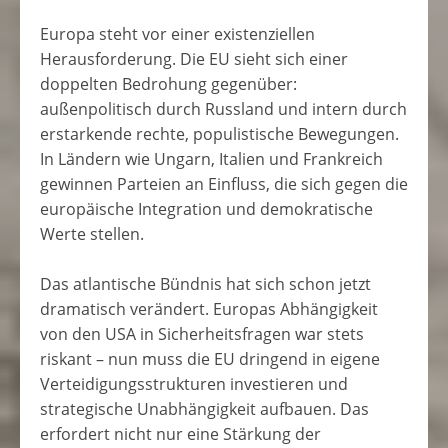
Europa
steht
vor
einer
existenziellen
Herausforderung
.
Die
EU
sieht
sich
einer
doppelten
Bedrohung
gegenüber
:
außenpolitisch
durch
Russland
und
intern
durch
erstarkende
rechte
,
populistische
Bewegungen
.
In
Ländern
wie
Ungarn
,
Italien
und
Frankreich
gewinnen
Parteien
an
Einfluss
,
die
sich
gegen
die
europäische
Integration
und
demokratische
Werte
stellen
.
Das
atlantische
Bündnis
hat
sich
schon
jetzt
dramatisch
verändert
.
Europas
Abhängigkeit
von
den
USA
in
Sicherheitsfragen
war
stets
riskant
–
nun
muss
die
EU
dringend
in
eigene
Verteidigungsstrukturen
investieren
und
strategische
Unabhängigkeit
aufbauen
.
Das
erfordert
nicht
nur
eine
Stärkung
der